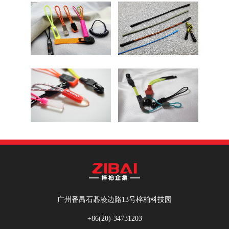
广州番禺石碁凌边路13号梓柏科技园
+86(20)-34731203