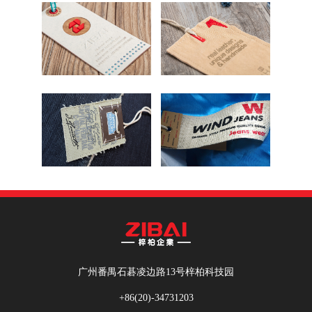
广州番禺石碁凌边路13号梓柏科技园
+86(20)-34731203